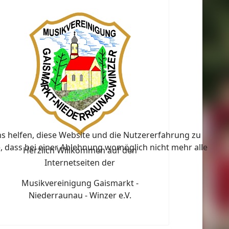
ns helfen, diese Website und die Nutzererfahrung zu
e, dass bei einer Ablehnung womöglich nicht mehr alle
Herzlich Willkommen auf den
Internetseiten der
Musikvereinigung Gaismarkt -
Niederraunau - Winzer e.V.