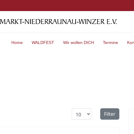
Home
WALDFEST
Wir wollen DICH
Termine
Kon
Anzeige #
Filter